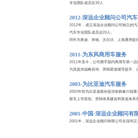
专业团队成员近30人
2012-深远企业顾问公司汽
2012年，成立深远企业顾问公司独立的
汽车专业团队成员达20人。
同年为奥迪、奔驰、沃尔沃、上海通用提
2011-为东风商用车服务
2011年至今，公司携手国内商用车第一
为其提供战略咨询、营销渠道辅导提升、
2003-为比亚迪汽车服务
2003年初为比亚迪股份提供收购秦川福
新车上市策划、营销体系建设和渠道体系
2001-中国·深远企业顾问
2001年，深远企业顾问有限公司在深圳正