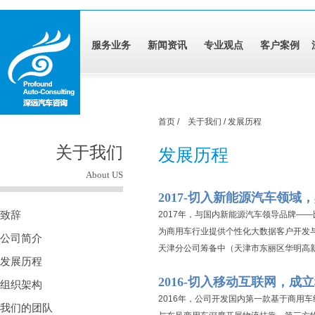
服务业务
新闻资讯
专业观点
客户案例
首页 / 关于我们 / 发展历程
关于我们
发展历程
About US
2017-切入新能源汽车领
致辞
2017年，与国内新能源汽车领导品牌—
为商用车行业提供个性化大数据客户开发
公司简介
天津分公司筹备中（天津市东丽区华明高新
发展历程
2016-切入移动互联网，
组织架构
2016年，公司开发国内第一款基于商用
我们的团队